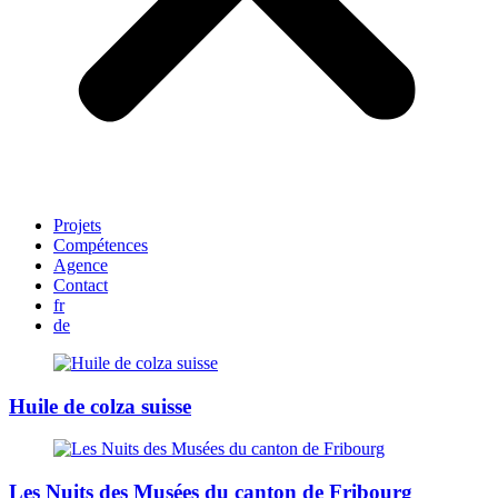
Projets
Compétences
Agence
Contact
fr
de
Huile de colza suisse
Les Nuits des Musées du canton de Fribourg