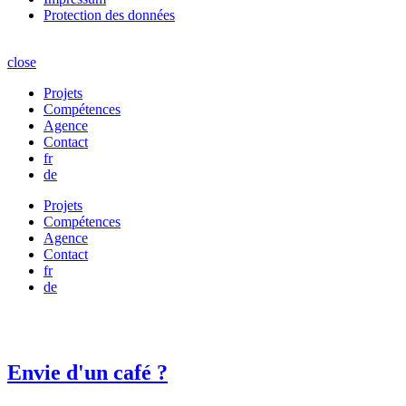
Protection des données
close
Projets
Compétences
Agence
Contact
fr
de
Projets
Compétences
Agence
Contact
fr
de
Envie d'un café ?