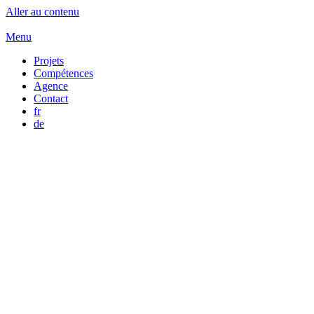
Aller au contenu
Menu
Projets
Compétences
Agence
Contact
fr
de