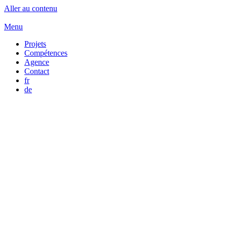
Aller au contenu
Menu
Projets
Compétences
Agence
Contact
fr
de