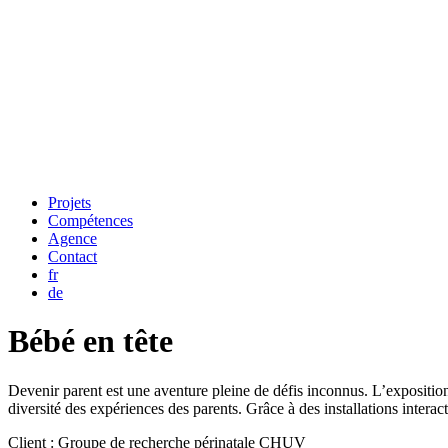
Projets
Compétences
Agence
Contact
fr
de
Bébé en tête
Devenir parent est une aventure pleine de défis inconnus. L’exposition i
diversité des expériences des parents. Grâce à des installations interact
Client :
Groupe de recherche périnatale CHUV